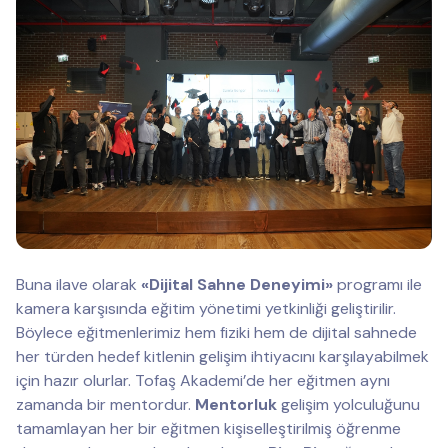
Buna ilave olarak
«Dijital Sahne Deneyimi»
programı ile
kamera karşısında eğitim yönetimi yetkinliği geliştirilir.
Böylece eğitmenlerimiz hem fiziki hem de dijital sahnede
her türden hedef kitlenin gelişim ihtiyacını karşılayabilmek
için hazır olurlar. Tofaş Akademi’de her eğitmen aynı
zamanda bir mentordur.
Mentorluk
gelişim yolculuğunu
tamamlayan her bir eğitmen kişiselleştirilmiş öğrenme